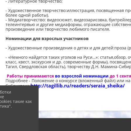
- Литературное творчество;
- Художественное творчество:иллюстрация, посвященная пр
более одной работы).
- Медиатворчество: видеосюжет, видеозарисовка, буктрейле
телеинтервью и другие медиаформы, отражающие собственн
произведение или творчество любимого писателя.
Номинации для взрослых участников
- Художественные произведения о детях и для детей:проза (р
- «Немного найдется таких уголков на Руси…»: статья,обзор, 
класс, квест, экскурсия и др. современные формы), посвяще
Тагил, Свердловская область), творчеству Д.Н. Мамина-Сибир
Работы принимаются
во взрослой номинации
до 1 сент
Подробнее - Положение о конкурсе (вложенный файл) или на
http://tagillib.ru/readers/seraia_sheika/
библиотеки
ботки
ие
okies такие как
тика".