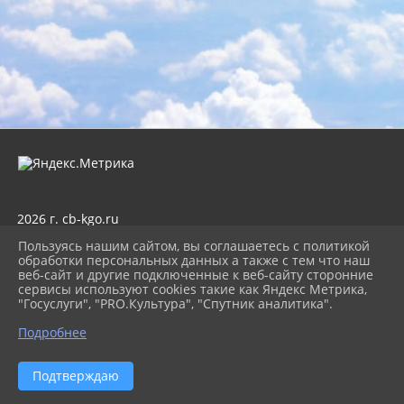
2026 г. cb-kgo.ru
Вход
Пользуясь нашим сайтом, вы соглашаетесь с политикой
Карта сайта
обработки персональных данных а также с тем что наш
Политика обработки персональных данных
веб-сайт и другие подключенные к веб-сайту сторонние
сервисы используют cookies такие как Яндекс Метрика,
Сделано на KubCMS
"Госуслуги", "PRO.Культура", "Спутник аналитика".
Разработка и поддержка
Подробнее
Подтверждаю