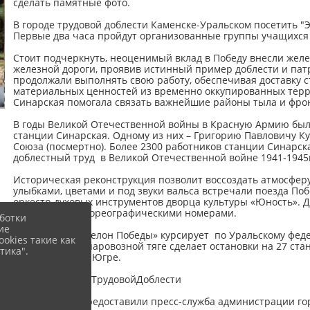
сделать памятные фото.
В городе трудовой доблести Каменске-Уральском посетить "Э
Первые два часа пройдут организованные группы учащихся 
Стоит подчеркнуть, неоценимый вклад в Победу внесли же
железной дороги, проявив истинный пример доблести и пат
продолжали выполнять свою работу, обеспечивая доставку с
материальных ценностей из временно оккупированных терр
Синарская помогала связать важнейшие районы тыла и фро
В годы Великой Отечественной войны в Красную Армию был
станции Синарская. Одному из них – Григорию Павловичу К
Союза (посмертно). Более 2300 работников станции Синарск
доблестный труд в Великой Отечественной войне 1941-1945г
Историческая реконструкция позволит воссоздать атмосферу 
улыбками, цветами и под звуки вальса встречали поезда Поб
оркестр духовых инструментов дворца культуры «Юность». 
вокальными и хореографическими номерами.
ботки
ие
Напомним, «Эшелон Победы» курсирует по Уральскому федер
okies такие как
ретропоезд на паровозной тяге сделает остановки на 27 ст
тика".
областях, ХМАО-Югре.
#Каменск_ГородТрудовойДоблести
информацию предоставили пресс-служба администрации гор