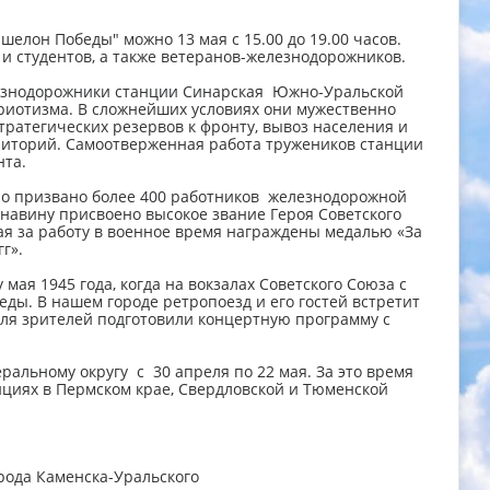
шелон Победы" можно 13 мая с 15.00 до 19.00 часов.
и студентов, а также ветеранов-железнодорожников.
лезнодорожники станции Синарская Южно-Уральской
риотизма. В сложнейших условиях они мужественно
тратегических резервов к фронту, вывоз населения и
иторий. Самоотверженная работа тружеников станции
нта.
о призвано более 400 работников железнодорожной
унавину присвоено высокое звание Героя Советского
ая за работу в военное время награждены медалью «За
г».
мая 1945 года, когда на вокзалах Советского Союза с
еды. В нашем городе ретропоезд и его гостей встретит
Для зрителей подготовили концертную программу с
альному округу с 30 апреля по 22 мая. За это время
анциях в Пермском крае, Свердловской и Тюменской
ода Каменска-Уральского