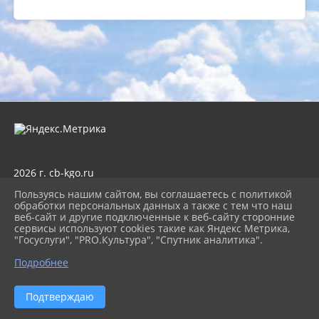
2026 г. cb-kgo.ru
Вход
Пользуясь нашим сайтом, вы соглашаетесь с политикой
Карта сайта
обработки персональных данных а также с тем что наш
Политика обработки персональных данных
веб-сайт и другие подключенные к веб-сайту сторонние
сервисы используют cookies такие как Яндекс Метрика,
Сделано на KubCMS
"Госуслуги", "PRO.Культура", "Спутник аналитика".
Разработка и поддержка
Подробнее
Подтверждаю