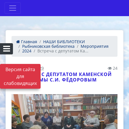
Главная
НАШИ БИБЛИОТЕКИ
Рыбниковская библиотека
Мероприятия
2024
Встреча с депутатом Ка...
28.02.2024 05:29
24
Версия сайта
ВСТРЕЧА С ДЕПУТАТОМ КАМЕНСКОЙ
для
ДУМЫ С.И. ФЁДОРОВЫМ
слабовидящих