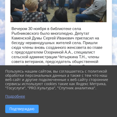
Вечером 30 ноября в библиотеке села
Рыбниковского было многолюдно. Депутат
Каменской Думы Сергей Иванович пригласил на
беседу неравнодушных жителей села. Пришли
сюда члены вновь созданного женсовета во главе
с председателем Озорниной А.А., специалист
сельской администрации Четыркина Т.Н., члены
совета ветеранов, председатель общественной
палаты Каменского Городского Округа Осинцева
Пользуясь нашим сайтом, вы соглашаетесь с политикой
З.К. участники клуба общения «Добрые встречи»
обработки персональных данных а также с тем что наш
Встреча началась с того, что участники
веб-сайт и другие подключенные к веб-сайту сторонние
мероприятия поблагодарили за возможность
сервисы используют cookies такие как Яндекс Метрика,
пообщаться со своим депутатом, хорошо знающим
"Госуслуги", "PRO.Культура", "Спутник аналитика".
проблемы нашего села. Сергей Иванович кратко
рассказал о работе Думы и о своей работе в своём
Подробнее
округе, например, в нашем селе благодаря его
непосредственном участии заменены котлы в
Подтверждаю
газовой катальной, построена дорога до детского
сада, готовы документы для строительства