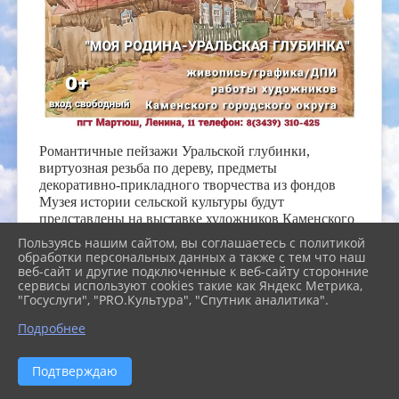
Романтичные пейзажи Уральской глубинки,
виртуозная резьба по дереву, предметы
декоративно-прикладного творчества из фондов
Музея истории сельской культуры будут
представлены на выставке художников Каменского
района "МОЯ РОДИНА-УРАЛЬСКАЯ
Пользуясь нашим сайтом, вы соглашаетесь с политикой
ГЛУБИНКА».
обработки персональных данных а также с тем что наш
веб-сайт и другие подключенные к веб-сайту сторонние
Выставка организована совместно с Городским
сервисы используют cookies такие как Яндекс Метрика,
выставочным залом (г. Каменск-Уральский). В
"Госуслуги", "PRO.Культура", "Спутник аналитика".
экспозицию войдут уникальные живописные
Подробнее
полотна известного Уральского пейзажиста Ивана
Кириллович Слюсарева - уроженца Каменского
района!
Подтверждаю
Выставка откроется 19 июля в 16:00