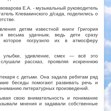
воварова Е.А. - музыкальный руководитель
татель Клевакинского д/сада, поделились о
етстве.
вления детям известной книги Григория
ся весьма удачным, ведь дети сразу
я, которое погрузило их в атмосферу
: улыбки, удивление, смех — всё это
слушали рассказ, проявляя искреннюю
екаря с детьми. Она задала ребятам ряд
акие беседы помогают развивать речь и
ониманию литературных произведений.
зывая свою внимательность и понимание
азывали мнения и задавали собственные