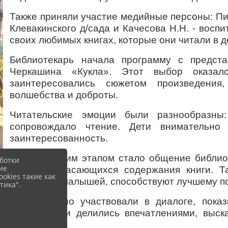
Также приняли участие медийные персоны: Пи
Клевакинского д/сада и Качесова Н.Н. - воспи
своих любимых книгах, которые они читали в д
Библиотекарь начала программу с предста
Черкашина «Кукла». Этот выбор оказал
заинтересовались сюжетом произведени
волшебства и доброты.
Читательские эмоции были разнообразны
сопровождало чтение. Дети внимательно 
заинтересованность.
Завершающим этапом стало общение библиот
ботки
ие
вопросов, касающихся содержания книги. Т
okies такие как
мышление малышей, способствуют лучшему п
тика".
Дети активно участвовали в диалоге, пока
сюжета. Они делились впечатлениями, выск
вопросы.