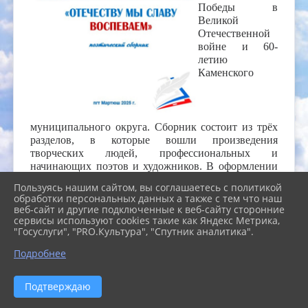
Победы в
Великой
Отечественной
войне и 60-
летию
Каменского
муниципального округа.
Сборник состоит из трёх
разделов, в которые вошли произведения
творческих людей, профессиональных и
начинающих поэтов и художников.
В оформлении
издания использованы иллюстрации картин
Пользуясь нашим сайтом, вы соглашаетесь с политикой
обучающихся детских школ искусств Каменского
обработки персональных данных а также с тем что наш
муниципального округа.
веб-сайт и другие подключенные к веб-сайту сторонние
сервисы используют cookies такие как Яндекс Метрика,
Поэтический сборник "Отечеству мы славу
"Госуслуги", "PRO.Культура", "Спутник аналитика".
воспеваем"
Подробнее
Подтверждаю