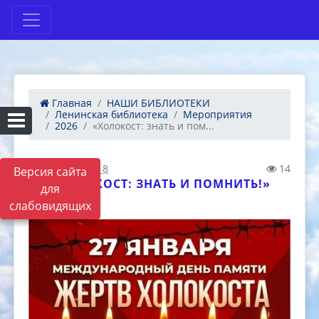
Главная
НАШИ БИБЛИОТЕКИ
Ленинская библиотека
Мероприятия
2026
«Холокост: знать и пом...
27.01.2026 05:18
14
Версия сайта
«ХОЛОКОСТ: ЗНАТЬ И ПОМНИТЬ!»
для
слабовидящих