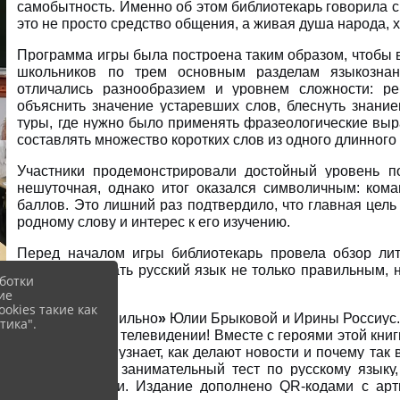
самобытность. Именно об этом библиотекарь говорила с 
это не просто средство общения, а живая душа народа, 
Программа игры была построена таким образом, чтобы в
школьников по трем основным разделам языкозна
отличались разнообразием и уровнем сложности: р
объяснить значение устаревших слов, блеснуть знани
туры, где нужно было применять фразеологические выр
составлять множество коротких слов из одного длинного
Участники продемонстрировали достойный уровень по
нешуточная, однако итог оказался символичным: ком
баллов. Это лишний раз подтвердило, что главная цель
родному слову и интерес к его изучению.
Перед началом игры библиотекарь провела обзор лит
знания и сделать русский язык не только правильным,
ботки
представлены:
ие
okies такие как
«Говорим правильно
»
Юлии Брыковой и Ирины Россиус. 
тика".
Конечно же, на телевидении! Вместе с героями этой кни
по телестудии, узнает, как делают новости и почему так
можно пройти занимательный тест по русскому языку
грамотной речи. Издание дополнено QR-кодами с ар