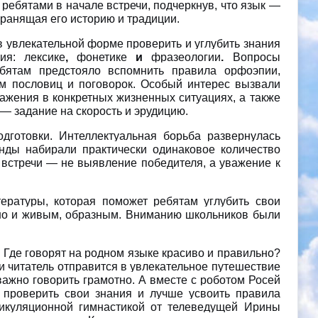
ребятами в начале встречи, подчеркнув, что язык —
хранящая его историю и традиции.
 увлекательной форме проверить и углубить знания
ния:
лексике
,
фонетике
и
фразеологии
.
Вопросы
ебятам предстояло вспомнить правила орфоэпии,
ем пословиц и поговорок. Особый интерес вызвали
ажения в конкретных жизненных ситуациях, а также
 — задание на скорость и эрудицию.
дготовки. Интеллектуальная борьба развернулась
анды набирали практически одинаковое количество
 встречи — не выявление победителя, а уважение к
ературы, которая поможет ребятам углубить свои
 но и живым, образным. Вниманию школьников были
Где говорят на родном языке красиво и правильно?
ги читатель отправится в увлекательное путешествие
 важно говорить грамотно. А вместе с роботом Росей
, проверить свои знания и лучше усвоить правила
тикуляционной гимнастикой от телеведущей Ирины