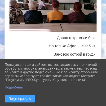
Давно отгремели бои,
Но только Афган не забыт.
Занозою острой в груди
То страшное время сидит.
Пользуясь нашим сайтом, вы соглашаетесь с политикой
обработки персональных данных а также с тем что наш
веб-сайт и другие подключенные к веб-сайту сторонние
сервисы используют cookies такие как Яндекс Метрика,
37 лет назад, 15 февраля 1989 года
"Госуслуги", "PRO.Культура", "Спутник аналитика".
завершилась история самого затяжного
Подробнее
участия советских войск в вооружённом
конфликте – войне в Афганистане. 3335 дней с
25.12.1979г. по 15.02.1989г. советские воины
Подтверждаю
принимали участие в гражданской войне на
территории Демократической Республики