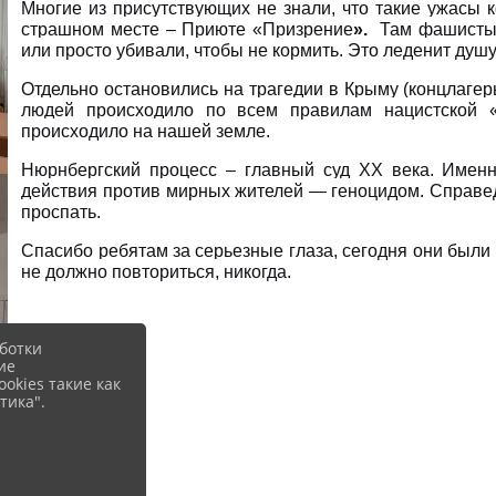
Многие из присутствующих не знали, что такие ужасы 
страшном месте –
Приюте «Призрение
».
Там фашисты 
или просто убивали, чтобы не кормить. Это леденит душу
Отдельно остановились на трагедии в Крыму (концлагер
людей происходило по всем правилам нацистской «н
происходило на нашей земле.
Нюрнбергский процесс
– главный суд XX века. Именн
действия против мирных жителей — геноцидом. Справедл
проспать.
Спасибо ребятам за серьезные глаза, сегодня они были
не должно повториться, никогда.
ботки
ие
okies такие как
тика".