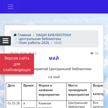
Главная
НАШИ БИБЛИОТЕКИ
Центральная библиотека
План работы-2026
Май
29.04.2026 06:51
16
Версия сайта
МАЙ
для
слабовидящих
План мероприятий Центральной библиотеки
на май
Дата
Время
Форма и
Место
Возрастн
название
проведения
категори
мероприятия
мероприятия
Центральная
Все
01-15.26
в
Книжная
библиотека
категории
течение
выставка