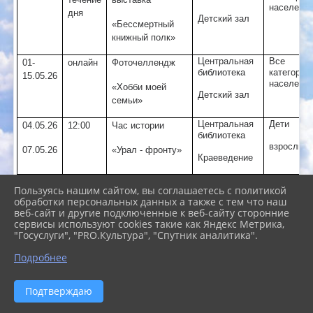
населени
дня
Детский зал
«Бессмертный
книжный полк»
Центральная
Все
01-
онлайн
Фоточеллендж
библиотека
категории
15.05.26
населени
«Хобби моей
Детский зал
семьи»
Центральная
Дети
04.05.26
12:00
Час истории
библиотека
взрослые
07.05.26
«Урал - фронту»
Краеведение
Центральная
Юношест
05.05.26
15:00
Информационный
Пользуясь нашим сайтом, вы соглашаетесь с политикой
библиотека
час
обработки персональных данных а также с тем что наш
Молодеж
веб-сайт и другие подключенные к веб-сайту сторонние
Взрослый зал
«День знамени
сервисы используют cookies такие как Яндекс Метрика,
Победы»
"Госуслуги", "PRO.Культура", "Спутник аналитика".
Подробнее
Центральная
Все
06.05.26
17.00
Волонтерская
библиотека
категории
акция
«Георгиевская
Подтверждаю
Электронный
ленточка»
зал