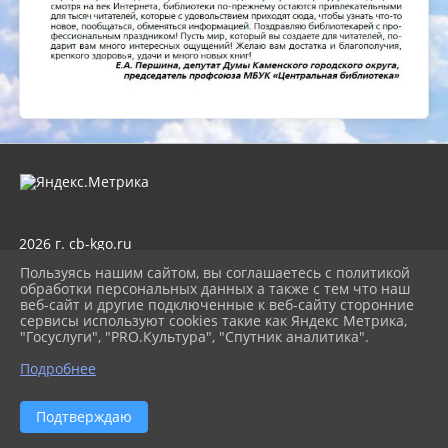
2026 г. cb-kgo.ru
Вход
Пользуясь нашим сайтом, вы соглашаетесь с политикой
Карта сайта
обработки персональных данных а также с тем что наш
Политика обработки персональных данных
веб-сайт и другие подключенные к веб-сайту сторонние
сервисы используют cookies такие как Яндекс Метрика,
Сделано на KubCMS
"Госуслуги", "PRO.Культура", "Спутник аналитика".
Разработка и поддержка
Подробнее
Подтверждаю