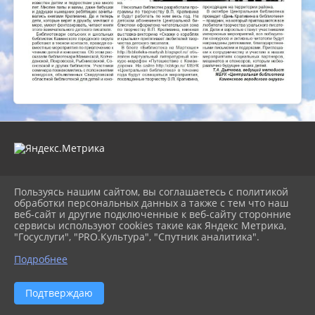
Пользуясь нашим сайтом, вы соглашаетесь с политикой
2026 г. cb-kgo.ru
обработки персональных данных а также с тем что наш
Вход
веб-сайт и другие подключенные к веб-сайту сторонние
Карта сайта
сервисы используют cookies такие как Яндекс Метрика,
Политика обработки персональных данных
"Госуслуги", "PRO.Культура", "Спутник аналитика".
Сделано на KubCMS
Подробнее
Разработка и поддержка
Подтверждаю