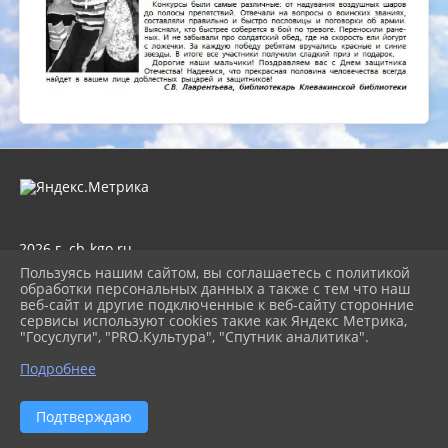
2026 г. cb-kgo.ru
Вход
Пользуясь нашим сайтом, вы соглашаетесь с политикой
Карта сайта
обработки персональных данных а также с тем что наш
Политика обработки персональных данных
веб-сайт и другие подключенные к веб-сайту сторонние
сервисы используют cookies такие как Яндекс Метрика,
Сделано на KubCMS
"Госуслуги", "PRO.Культура", "Спутник аналитика".
Разработка и поддержка
Подробнее
Подтверждаю