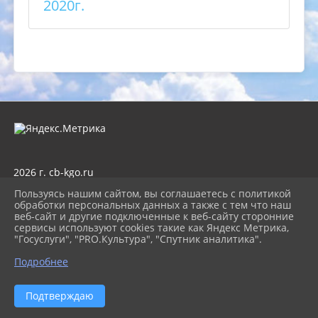
2020г.
2026 г. cb-kgo.ru
Вход
Пользуясь нашим сайтом, вы соглашаетесь с политикой
Карта сайта
обработки персональных данных а также с тем что наш
Политика обработки персональных данных
веб-сайт и другие подключенные к веб-сайту сторонние
сервисы используют cookies такие как Яндекс Метрика,
Сделано на KubCMS
"Госуслуги", "PRO.Культура", "Спутник аналитика".
Разработка и поддержка
Подробнее
Подтверждаю