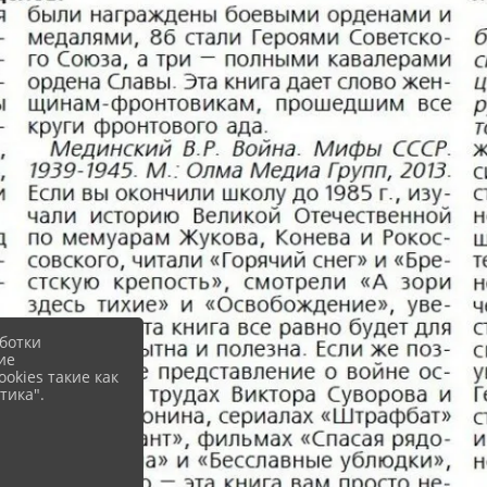
ботки
ие
okies такие как
тика".