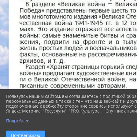
Пользуясь нашим сайтом, вы соглашаетесь с политикой обра
персональных данных а также с тем что наш веб-сайт и друг
подключенные к веб-сайту сторонние сервисы используют co
Яндекс Метрика, "Госуслуги", "PRO.Культура", "Спутник анали
Подробнее
Подтверждаю