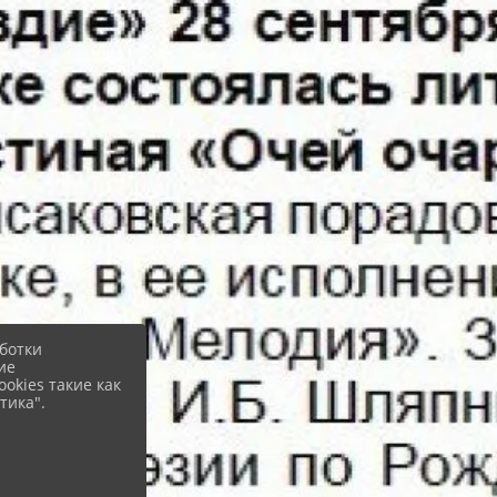
ботки
ие
okies такие как
тика".