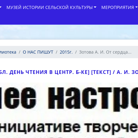
МУЗЕЙ ИСТОРИИ СЕЛЬСКОЙ КУЛЬТУРЫ
МЕРОПРИЯТИЯ
лиотека
О НАС ПИШУТ
2015г.
Зотова А. И. От сердца...
. ДЕНЬ ЧТЕНИЯ В ЦЕНТР. Б-КЕ] [ТЕКСТ] / А. И. ЗОТ