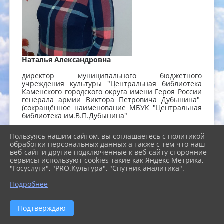
Наталья Александровна
директор муниципального бюджетного
учреждения культуры "Центральная библиотека
Каменского городского округа имени Героя России
генерала армии Виктора Петровича Дубынина"
(сокращённое наименование МБУК "Центральная
библиотека им.В.П.Дубынина"
e-mail:
n-savinova@list.ru
Пользуясь нашим сайтом, вы соглашаетесь с политикой
обработки персональных данных а также с тем что наш
Отдел обслуживания
веб-сайт и другие подключенные к веб-сайту сторонние
сервисы используют cookies такие как Яндекс Метрика,
"Госуслуги", "PRO.Культура", "Спутник аналитика".
Подробнее
Заведующая
Подтверждаю