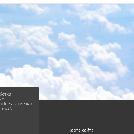
ботки
ие
okies такие как
тика".
Карта сайта