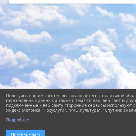
Пользуясь нашим сайтом, вы соглашаетесь с политикой обра
персональных данных а также с тем что наш веб-сайт и друг
подключенные к веб-сайту сторонние сервисы используют co
Яндекс Метрика, "Госуслуги", "PRO.Культура", "Спутник анали
Подробнее
2026 г. cb-kgo.ru
Вход
Подтверждаю