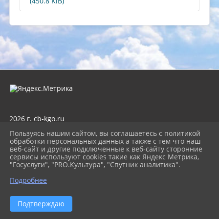
(450.8 KiB)
2026 г. cb-kgo.ru
Вход
Пользуясь нашим сайтом, вы соглашаетесь с политикой
Карта сайта
обработки персональных данных а также с тем что наш
Политика обработки персональных данных
веб-сайт и другие подключенные к веб-сайту сторонние
сервисы используют cookies такие как Яндекс Метрика,
Сделано на KubCMS
"Госуслуги", "PRO.Культура", "Спутник аналитика".
Разработка и поддержка
Подробнее
Подтверждаю