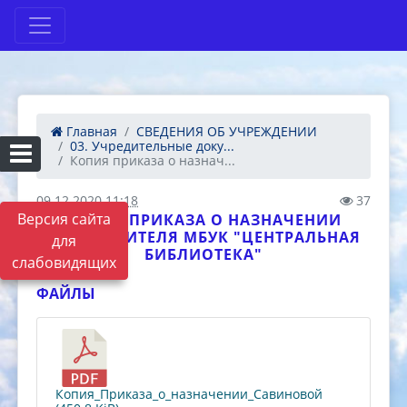
Главная
СВЕДЕНИЯ ОБ УЧРЕЖДЕНИИ
03. Учредительные доку...
Копия приказа о назнач...
09.12.2020 11:18
37
Версия сайта
КОПИЯ ПРИКАЗА О НАЗНАЧЕНИИ
РУКОВОДИТЕЛЯ МБУК "ЦЕНТРАЛЬНАЯ
для
БИБЛИОТЕКА"
слабовидящих
ФАЙЛЫ
Копия_Приказа_о_назначении_Савиновой