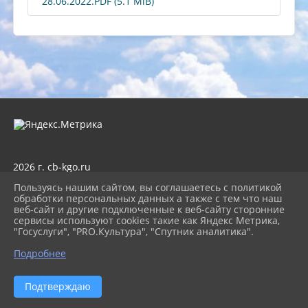
28.06.2022.PDF (5.1 MiB)
2026 г. cb-kgo.ru
Вход
Пользуясь нашим сайтом, вы соглашаетесь с политикой
Карта сайта
обработки персональных данных а также с тем что наш
Политика обработки персональных данных
веб-сайт и другие подключенные к веб-сайту сторонние
сервисы используют cookies такие как Яндекс Метрика,
Сделано на KubCMS
"Госуслуги", "PRO.Культура", "Спутник аналитика".
Разработка и поддержка
Подробнее
Подтверждаю