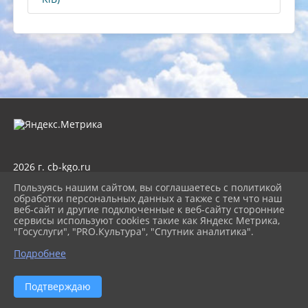
2026 г. cb-kgo.ru
Вход
Пользуясь нашим сайтом, вы соглашаетесь с политикой
Карта сайта
обработки персональных данных а также с тем что наш
Политика обработки персональных данных
веб-сайт и другие подключенные к веб-сайту сторонние
сервисы используют cookies такие как Яндекс Метрика,
Сделано на KubCMS
"Госуслуги", "PRO.Культура", "Спутник аналитика".
Разработка и поддержка
Подробнее
Подтверждаю