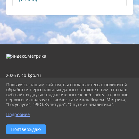
2026 г. cb-kgo.ru
Вход
Пользуясь нашим сайтом, вы соглашаетесь с политикой
Карта сайта
обработки персональных данных а также с тем что наш
Политика обработки персональных данных
веб-сайт и другие подключенные к веб-сайту сторонние
сервисы используют cookies такие как Яндекс Метрика,
Сделано на KubCMS
"Госуслуги", "PRO.Культура", "Спутник аналитика".
Разработка и поддержка
Подробнее
Подтверждаю