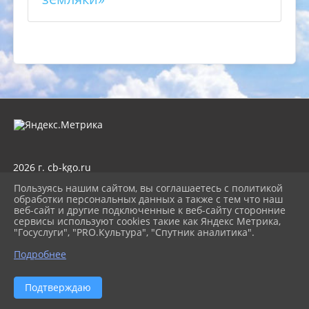
2026 г. cb-kgo.ru
Вход
Пользуясь нашим сайтом, вы соглашаетесь с политикой
Карта сайта
обработки персональных данных а также с тем что наш
Политика обработки персональных данных
веб-сайт и другие подключенные к веб-сайту сторонние
сервисы используют cookies такие как Яндекс Метрика,
Сделано на KubCMS
"Госуслуги", "PRO.Культура", "Спутник аналитика".
Разработка и поддержка
Подробнее
Подтверждаю