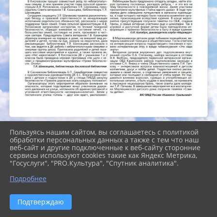
Пользуясь нашим сайтом, вы соглашаетесь с политикой
обработки персональных данных а также с тем что наш
веб-сайт и другие подключенные к веб-сайту сторонние
сервисы используют cookies такие как Яндекс Метрика,
"Госуслуги", "PRO.Культура", "Спутник аналитика".
2026 г. cb-kgo.ru
Подробнее
Вход
Карта сайта
Политика обработки персональных данных
Подтверждаю