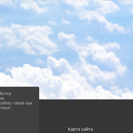
ботки
ие
okies такие как
тика".
Карта сайта