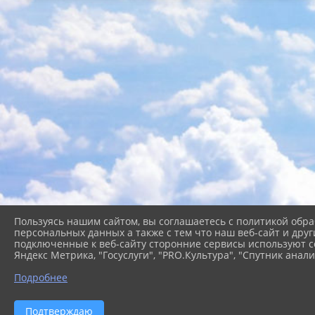
Пользуясь нашим сайтом, вы соглашаетесь с политикой обра
персональных данных а также с тем что наш веб-сайт и друг
подключенные к веб-сайту сторонние сервисы используют co
Яндекс Метрика, "Госуслуги", "PRO.Культура", "Спутник анали
Подробнее
2026 г. cb-kgo.ru
Вход
Подтверждаю