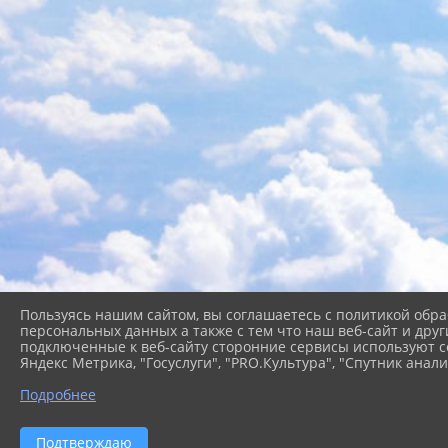
Пользуясь нашим сайтом, вы соглашаетесь с политикой обра
персональных данных а также с тем что наш веб-сайт и друг
подключенные к веб-сайту сторонние сервисы используют co
Яндекс Метрика, "Госуслуги", "PRO.Культура", "Спутник анали
Подробнее
2026 г. cb-kgo.ru
Вход
Подтверждаю