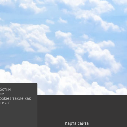
ботки
ие
okies такие как
тика".
Карта сайта