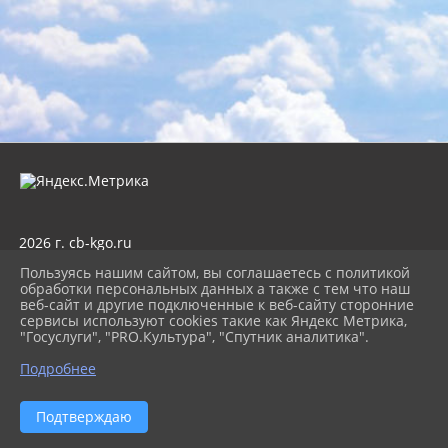
2026 г. cb-kgo.ru
Вход
Пользуясь нашим сайтом, вы соглашаетесь с политикой
Карта сайта
обработки персональных данных а также с тем что наш
Политика обработки персональных данных
веб-сайт и другие подключенные к веб-сайту сторонние
сервисы используют cookies такие как Яндекс Метрика,
Сделано на KubCMS
"Госуслуги", "PRO.Культура", "Спутник аналитика".
Разработка и поддержка
Подробнее
Подтверждаю