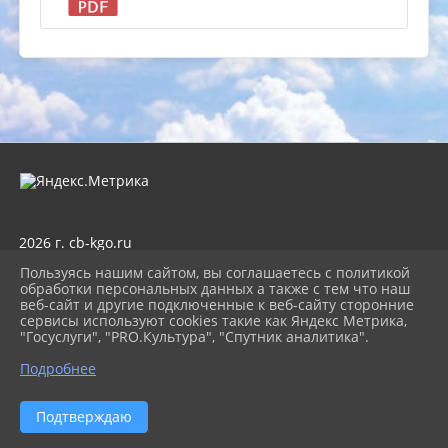
2026 г. cb-kgo.ru
Вход
Пользуясь нашим сайтом, вы соглашаетесь с политикой
Карта сайта
обработки персональных данных а также с тем что наш
Политика обработки персональных данных
веб-сайт и другие подключенные к веб-сайту сторонние
сервисы используют cookies такие как Яндекс Метрика,
Сделано на KubCMS
"Госуслуги", "PRO.Культура", "Спутник аналитика".
Разработка и поддержка
Подробнее
Подтверждаю