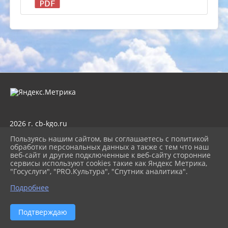
2026 г. cb-kgo.ru
Вход
Пользуясь нашим сайтом, вы соглашаетесь с политикой
Карта сайта
обработки персональных данных а также с тем что наш
Политика обработки персональных данных
веб-сайт и другие подключенные к веб-сайту сторонние
сервисы используют cookies такие как Яндекс Метрика,
Сделано на KubCMS
"Госуслуги", "PRO.Культура", "Спутник аналитика".
Разработка и поддержка
Подробнее
Подтверждаю