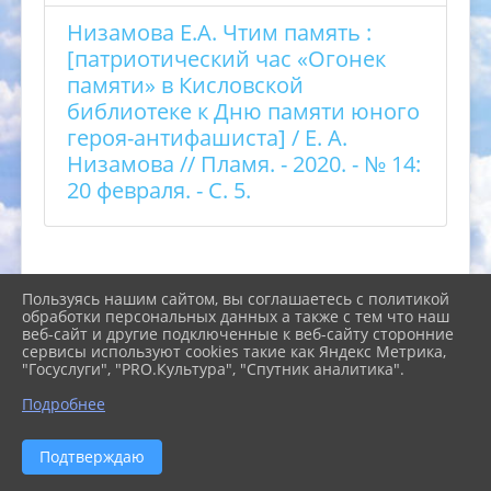
Низамова Е.А. Чтим память :
[патриотический час «Огонек
памяти» в Кисловской
библиотеке к Дню памяти юного
героя-антифашиста] / Е. А.
Низамова // Пламя. - 2020. - № 14:
20 февраля. - С. 5.
Пользуясь нашим сайтом, вы соглашаетесь с политикой
обработки персональных данных а также с тем что наш
веб-сайт и другие подключенные к веб-сайту сторонние
сервисы используют cookies такие как Яндекс Метрика,
"Госуслуги", "PRO.Культура", "Спутник аналитика".
Подробнее
2026 г. cb-kgo.ru
Вход
Подтверждаю
Карта сайта
Политика обработки персональных данных