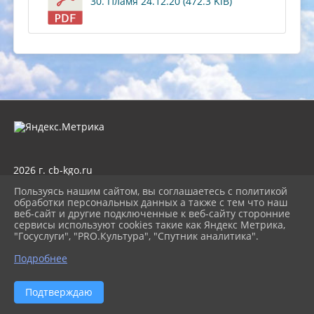
30. Пламя 24.12.20 (472.3 KiB)
2026 г. cb-kgo.ru
Вход
Пользуясь нашим сайтом, вы соглашаетесь с политикой
Карта сайта
обработки персональных данных а также с тем что наш
Политика обработки персональных данных
веб-сайт и другие подключенные к веб-сайту сторонние
сервисы используют cookies такие как Яндекс Метрика,
Сделано на KubCMS
"Госуслуги", "PRO.Культура", "Спутник аналитика".
Разработка и поддержка
Подробнее
Подтверждаю