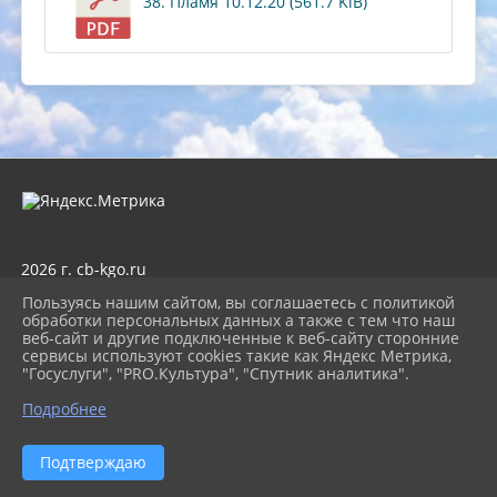
38. Пламя 10.12.20 (561.7 KiB)
2026 г. cb-kgo.ru
Вход
Пользуясь нашим сайтом, вы соглашаетесь с политикой
Карта сайта
обработки персональных данных а также с тем что наш
Политика обработки персональных данных
веб-сайт и другие подключенные к веб-сайту сторонние
сервисы используют cookies такие как Яндекс Метрика,
Сделано на KubCMS
"Госуслуги", "PRO.Культура", "Спутник аналитика".
Разработка и поддержка
Подробнее
Подтверждаю