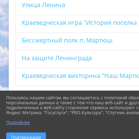
Улица Ленина
Краеведческая игра "История поселк
Бессмертный полк п. Мартюш
На защите Ленинграда
Краеведческая викторина "Наш Мартю
Пользуясь нашим сайтом, вы соглашаетесь с политикой обра
персональных данных а также с тем что наш веб-сайт и друг
подключенные к веб-сайту сторонние сервисы используют co
Яндекс Метрика, "Госуслуги", "PRO.Культура", "Спутник анали
Подробнее
Подтверждаю