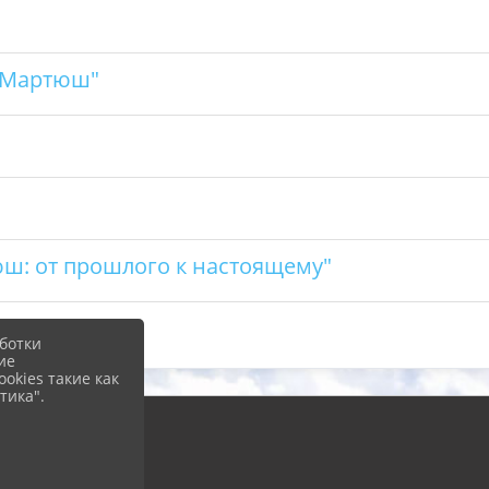
а Мартюш"
ш: от прошлого к настоящему"
ботки
ие
okies такие как
тика".