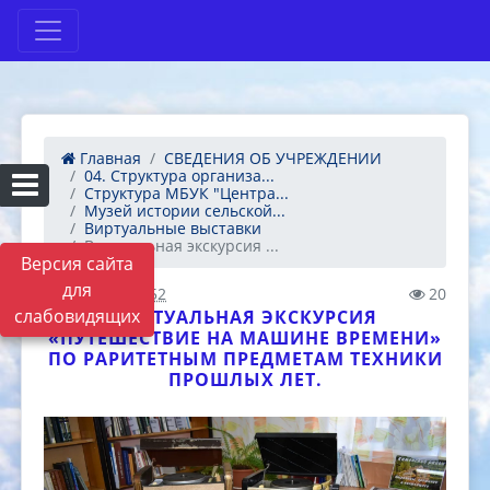
Главная
СВЕДЕНИЯ ОБ УЧРЕЖДЕНИИ
04. Структура организа...
Структура МБУК "Центра...
Музей истории сельской...
Виртуальные выставки
Виртуальная экскурсия ...
Версия сайта
для
17.05.2021 07:52
20
слабовидящих
ВИРТУАЛЬНАЯ ЭКСКУРСИЯ
«ПУТЕШЕСТВИЕ НА МАШИНЕ ВРЕМЕНИ»
ПО РАРИТЕТНЫМ ПРЕДМЕТАМ ТЕХНИКИ
ПРОШЛЫХ ЛЕТ.