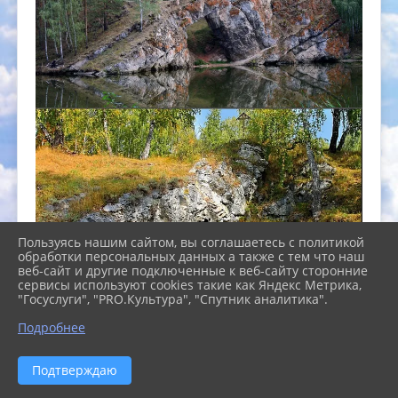
Пользуясь нашим сайтом, вы соглашаетесь с политикой
обработки персональных данных а также с тем что наш
веб-сайт и другие подключенные к веб-сайту сторонние
сервисы используют cookies такие как Яндекс Метрика,
"Госуслуги", "PRO.Культура", "Спутник аналитика".
Подробнее
ПАМЯТНИКИ ПРИРОДЫ КАМЕНСКА-УРАЛЬСКОГО И
КАМЕНСКОГО РАЙОНА Объекты, имеющие
Подтверждаю
научную, культурно-историческую, эстетическую и
иную ценность. Всего в крае насчитывается 22