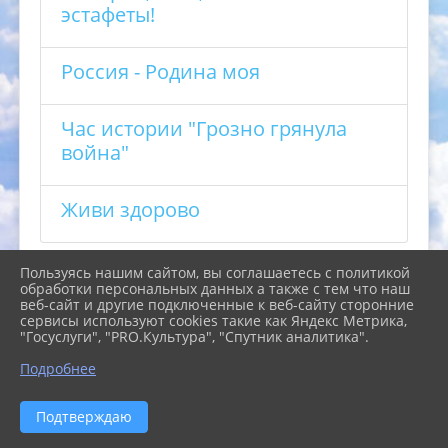
эстафеты!
Россия - Родина моя
Час истории "Грозно грянула
война"
Живи здорово
Пользуясь нашим сайтом, вы соглашаетесь с политикой
обработки персональных данных а также с тем что наш
веб-сайт и другие подключенные к веб-сайту сторонние
сервисы используют cookies такие как Яндекс Метрика,
"Госуслуги", "PRO.Культура", "Спутник аналитика".
Подробнее
Подтверждаю
2026 г. cb-kgo.ru
Вход