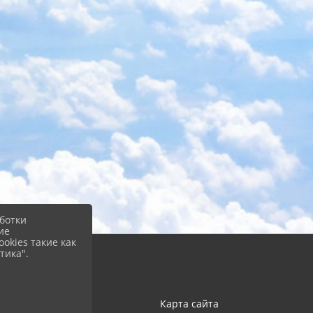
ботки
ие
okies такие как
тика".
Карта сайта