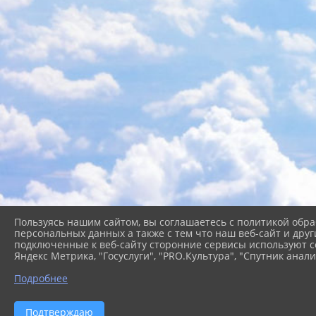
Пользуясь нашим сайтом, вы соглашаетесь с политикой обра
персональных данных а также с тем что наш веб-сайт и друг
подключенные к веб-сайту сторонние сервисы используют co
Яндекс Метрика, "Госуслуги", "PRO.Культура", "Спутник анали
Подробнее
2026 г. cb-kgo.ru
Вход
Подтверждаю