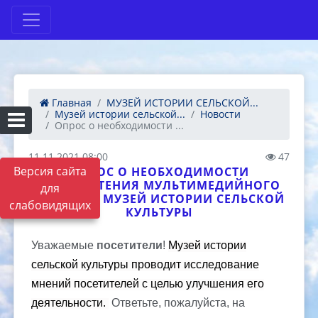
Главная
МУЗЕЙ ИСТОРИИ СЕЛЬСКОЙ...
Музей истории сельской...
Новости
Опрос о необходимости ...
11.11.2021 08:00
47
Версия сайта
ОПРОС О НЕОБХОДИМОСТИ
ПРИОБРЕТЕНИЯ МУЛЬТИМЕДИЙНОГО
для
КИОСКА В МУЗЕЙ ИСТОРИИ СЕЛЬСКОЙ
слабовидящих
КУЛЬТУРЫ
Уважаемые
посетители
!
Музей истории
сельской культуры проводит исследование
мнений посетителей с целью улучшения его
деятельности.
Ответьте, пожалуйста, на