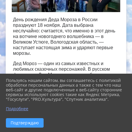
День рождения Деда Мороза в России
празднуют 18 ноября. Дата выбрана
неслучайно: считается, что именно в этот день
на вотчине новогоднего волшебника — в
Великом Устюге, Вологодская область, —
наступает настоящая зима и ударяют первые
морозы.
Дед Мороз — один из самых известных и
любимых сказочных персонажей. В русском
фольклоре Дед Мороз изначально был
Пользуясь нашим сайтом, вы соглашаетесь с политикой
воплощением зимнего холода, снегопадов и
обработки персональных данных а также с тем что наш
метелей. Однако с течением времени его образ
веб-сайт и другие подключенные к веб-сайту сторонние
стал ассоциироваться поначалу с
сервисы используют cookies такие как Яндекс Метрика,
рождественскими праздниками, а затем с
"Госуслуги", "PRO.Культура", "Спутник аналитика".
празднованием Нового года.
Подробнее
Деда Мороза в нашей стране воспринимают
как волшебника и дарителя, того, кто
Подтверждаю
поздравляет детей с любимым праздником. Но
один день году — в свой собственный день