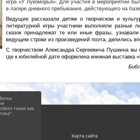
игра «У Лукоморья». Для участия в мероприятии бы
в лагере дневного пребывания, действующего на ба
Ведущие рассказали детям о творческом и культу
литературной игры участники выполняли разные ли
сказок принадлежат те или иные фразы, узнавали
ведущим строки из произведений поэта, делились в
С творчеством Александра Сергеевича Пушкина вы 
где к юбилейной дате оформлена книжная выставка «
Библ
ботки
ие
okies такие как
тика".
Карта сайта