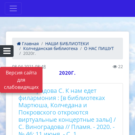
Главная
НАШИ БИБЛИОТЕКИ
Колчеданская библиотека
О НАС ПИШУТ
2020г.
08.04.2021 08:48
22
Версия сайта
2020Г.
для
слабовидящих
Виноградова С. К нам едет
филармония : [в библиотеках
Мартюша, Колчедана и
Покровского откроются
виртуальные концертные залы] /
С. Виноградова // Пламя. - 2020. -
№ 46: 11 июня. - С. 1.