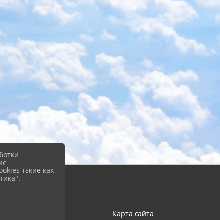
ботки
ие
okies такие как
тика".
Карта сайта