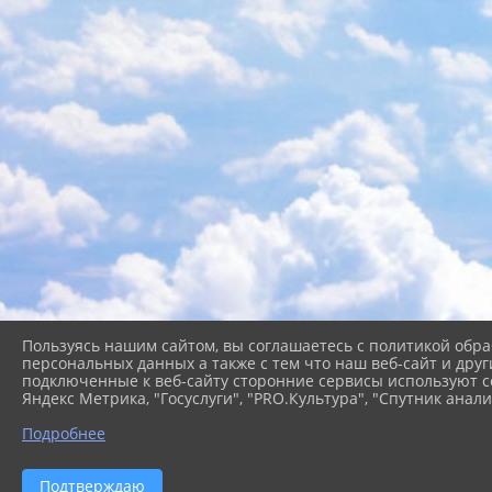
Пользуясь нашим сайтом, вы соглашаетесь с политикой обра
персональных данных а также с тем что наш веб-сайт и друг
подключенные к веб-сайту сторонние сервисы используют co
Яндекс Метрика, "Госуслуги", "PRO.Культура", "Спутник анали
Подробнее
2026 г. cb-kgo.ru
Вход
Подтверждаю